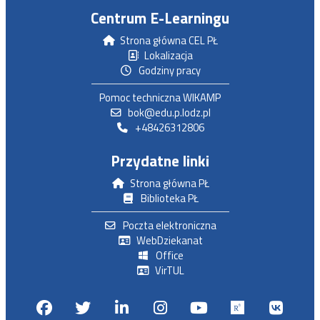
Centrum E-Learningu
Strona główna CEL PŁ
Lokalizacja
Godziny pracy
Pomoc techniczna WIKAMP
bok@edu.p.lodz.pl
+48426312806
Przydatne linki
Strona główna PŁ
Biblioteka PŁ
Poczta elektroniczna
WebDziekanat
Office
VirTUL
Facebook
Twitter
Linkedin
Instagram
Youtube
Researchga
VK.c