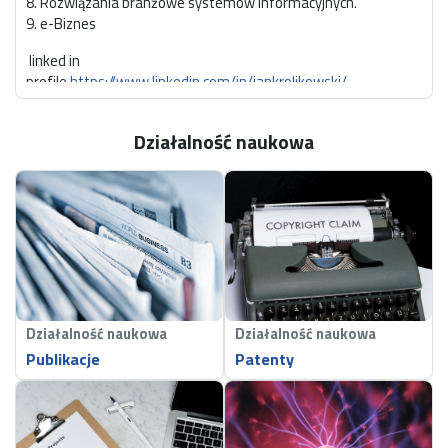
8. Rozwiązania branżowe systemów informacyjnych.
9. e-Biznes
linked in
profile
https://www.linkedin.com/in/jankrolikowski/
Uni profile
https://wzip.edu.p.lodz.pl/user/profile.php?
Działalność naukowa
id=2689
office hours:
https://kzpil.p.lodz.pl/jk
Działalność naukowa
Działalność naukowa
Publikacje
Patenty