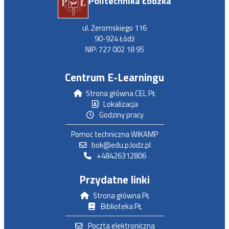
Politechnika Łódzka
ul. Żeromskiego 116
90-924 Łódź
NIP: 727 002 18 95
Centrum E-Learningu
Strona główna CEL PŁ
Lokalizacja
Godziny pracy
Pomoc techniczna WIKAMP
bok@edu.p.lodz.pl
+48426312806
Przydatne linki
Strona główna PŁ
Biblioteka PŁ
Poczta elektroniczna