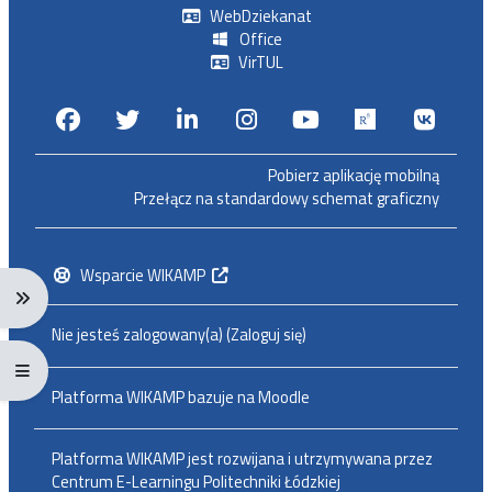
WebDziekanat
Office
VirTUL
Facebook
Twitter
Linkedin
Instagram
Youtube
Researchga
VK.c
Pobierz aplikację mobilną
Przełącz na standardowy schemat graficzny
Wsparcie WIKAMP
Rozwiń menu nawigacji: Ctrl + Alt + →
Nie jesteś zalogowany(a) (
Zaloguj się
)
Rozwiń menu pełnoekranowe: Ctrl + Alt + f
Platforma WIKAMP bazuje na
Moodle
Platforma WIKAMP jest rozwijana i utrzymywana przez
Centrum E-Learningu Politechniki Łódzkiej