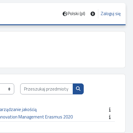
Polski ‎(pl)‎
Zaloguj się
Przeszukaj przedmioty wg nazwy, opisu lub prowadzącego
Przeszukaj przedmioty wg n
Zarządzanie jakością
innovation Management Erasmus 2020