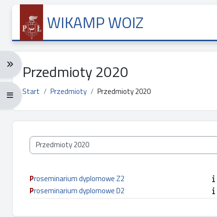
Przejdź do głównej zawartości
WIKAMP WOIZ
Rozwiń menu nawigacji: Ctrl + Alt + →
Przedmioty 2020
Start
Przedmioty
Przedmioty 2020
Rozwiń menu pełnoekranowe: Ctrl + Alt + f
Kategorie przedmiotów
Proseminarium dyplomowe Z2
Proseminarium dyplomowe D2