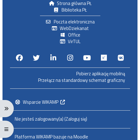
Strona główna PŁ
Biblioteka PŁ
Poczta elektroniczna
WebDziekanat
Office
VirTUL
Facebook
Twitter
Linkedin
Instagram
Youtube
Researchga
VK.c
Pobierz aplikację mobilną
Przełącz na standardowy schemat graficzny
Wsparcie WIKAMP
Rozwiń menu nawigacji: Ctrl + Alt + →
Nie jesteś zalogowany(a) (
Zaloguj się
)
Rozwiń menu pełnoekranowe: Ctrl + Alt + f
Platforma WIKAMP bazuje na
Moodle