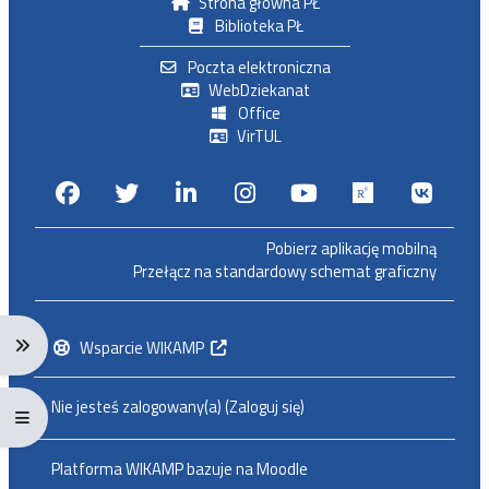
Strona główna PŁ
Biblioteka PŁ
Poczta elektroniczna
WebDziekanat
Office
VirTUL
Facebook
Twitter
Linkedin
Instagram
Youtube
Researchga
VK.c
Pobierz aplikację mobilną
Przełącz na standardowy schemat graficzny
Rozwiń menu nawigacji: Ctrl + Alt + →
Wsparcie WIKAMP
Nie jesteś zalogowany(a) (
Zaloguj się
)
Rozwiń menu pełnoekranowe: Ctrl + Alt + f
Platforma WIKAMP bazuje na
Moodle