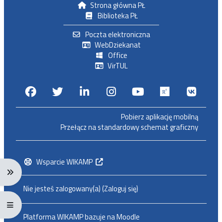
Strona główna PŁ
Biblioteka PŁ
Poczta elektroniczna
WebDziekanat
Office
VirTUL
Facebook
Twitter
Linkedin
Instagram
Youtube
Researchga
VK.c
Pobierz aplikację mobilną
Przełącz na standardowy schemat graficzny
Wsparcie WIKAMP
Rozwiń menu nawigacji: Ctrl + Alt + →
Nie jesteś zalogowany(a) (
Zaloguj się
)
Rozwiń menu pełnoekranowe: Ctrl + Alt + f
Platforma WIKAMP bazuje na
Moodle